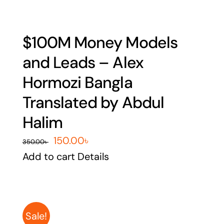
$100M Money Models
and Leads – Alex
Hormozi Bangla
Translated by Abdul
Halim
Original
Current
150.00
৳
350.00
৳
price
price
Add to cart
Details
was:
is:
350.00৳ .
150.00৳ .
Sale!