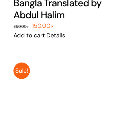
Bangla Translated by
Abdul Halim
Original
Current
150.00
৳
350.00
৳
price
price
Add to cart
Details
was:
is:
350.00৳ .
150.00৳ .
Sale!