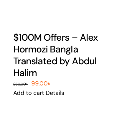
$100M Offers – Alex
Hormozi Bangla
Translated by Abdul
Halim
Original
Current
99.00
৳
250.00
৳
price
price
Add to cart
Details
was:
is:
250.00৳ .
99.00৳ .