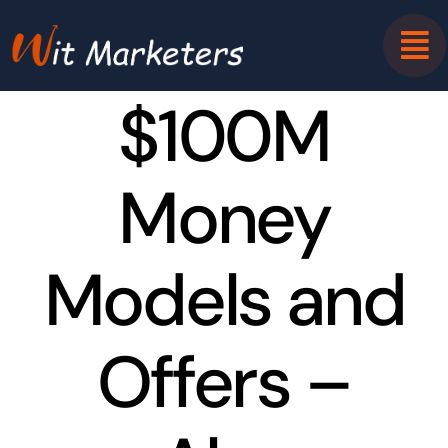
Skip
to
content
$100M
Money
Models and
Offers –