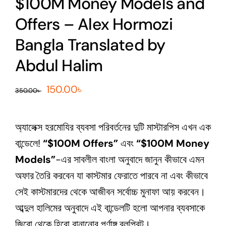
$100M Money Models and
Offers – Alex Hormozi
Bangla Translated by
Abdul Halim
Original
Current
150.00
৳
350.00
৳
price
price
was:
is:
অ্যালেক্স হরমোযির ব্যবসা পরিবর্তনের দুটি মাস্টারপিস এখন এক
350.00৳ .
150.00৳ .
বান্ডেলে!
“$100M Offers”
এবং
“$100M Money
Models”
-এর সাবলীল বাংলা অনুবাদে জানুন কীভাবে এমন
অফার তৈরি করবেন যা কাস্টমার ফেরাতে পারবে না এবং কীভাবে
সেই কাস্টমারদের থেকে আজীবন সর্বোচ্চ মুনাফা আয় করবেন।
আব্দুল হালিমের অনুবাদে এই বান্ডেলটি হলো আপনার ব্যবসাকে
জিরো থেকে হিরো বানানোর পূর্ণাঙ্গ ব্লুপ্রিন্ট।