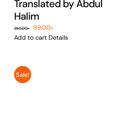
Translated by Abdul
Halim
Original
Current
99.00
৳
250.00
৳
price
price
Add to cart
Details
was:
is:
250.00৳ .
99.00৳ .
Sale!