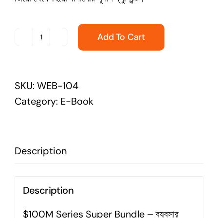
Add To Cart
$100M
Money
Models
SKU:
WEB-104
and
Category:
E-Book
Offers
-
Alex
Description
Hormozi
Bangla
Translated
Description
by
$100M Series Super Bundle – ব্যবসার
Abdul