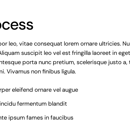
ocess
r leo, vitae consequat lorem ornare ultricies. Null
Aliquam suscipit leo vel est fringilla laoreet in ege
entesque porta nunc pretium, scelerisque justo a, t
. Vivamus non finibus ligula.
rper eleifend ornare vel augue
tincidu fermentum blandit
nte ipsum fames in faucibus